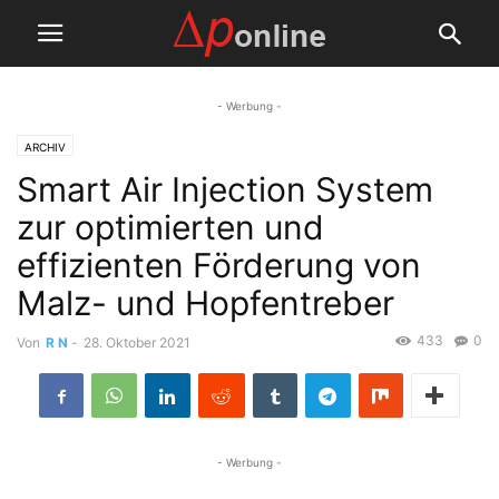
- Werbung -
ARCHIV
Smart Air Injection System
zur optimierten und
effizienten Förderung von
Malz- und Hopfentreber
433
0
Von
R N
-
28. Oktober 2021
- Werbung -