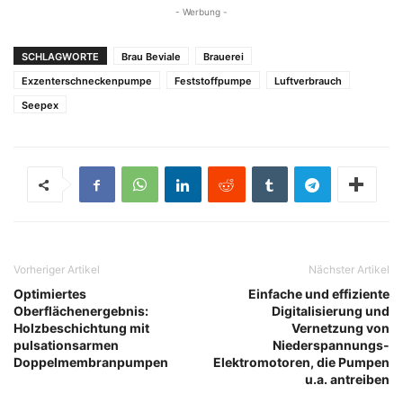
- Werbung -
SCHLAGWORTE
Brau Beviale
Brauerei
Exzenterschneckenpumpe
Feststoffpumpe
Luftverbrauch
Seepex
Vorheriger Artikel
Nächster Artikel
Optimiertes
Einfache und effiziente
Oberflächenergebnis:
Digitalisierung und
Holzbeschichtung mit
Vernetzung von
pulsationsarmen
Niederspannungs-
Doppelmembranpumpen
Elektromotoren, die Pumpen
u.a. antreiben