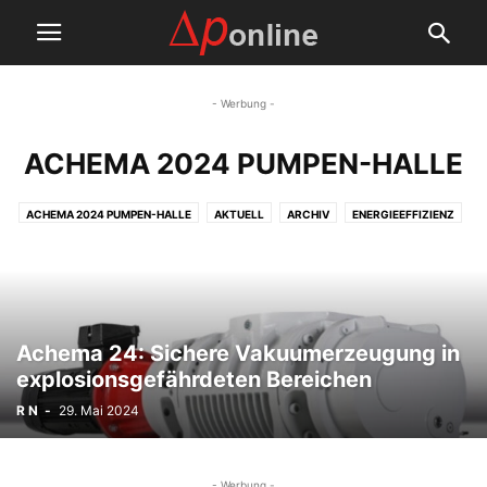
- Werbung -
ACHEMA 2024 PUMPEN-HALLE
ACHEMA 2024 PUMPEN-HALLE
AKTUELL
ARCHIV
ENERGIEEFFIZIENZ
IFAT 2026
NAMEN, NEWS, TERMINE
PUMPEN FÜR VAKUUM
PUMPEN IM EINSATZ
PUMPENTECHNOLOGIE
PUMPENWARTUNG-SERVICE
SYSTEME UM DIE PUMPE
Achema 24: Sichere Vakuumerzeugung in
explosionsgefährdeten Bereichen
R N
-
29. Mai 2024
- Werbung -