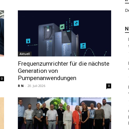
De
N
Aktuell
Frequenzumrichter für die nächste
Generation von
Pumpenanwendungen
0
R N
-
20. Juli 2026
0