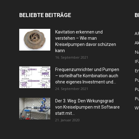
BELIEBTE BEITRÄGE
B
Kavitation erkennen und
A
verstehen – Wie man
Ak
Kreiselpumpen davor schützen
kann
N
16. September 2021
I
Frequenzumrichter und Pumpen
En
– vorteilhafte Kombination auch
P
ohne eigenes Investment und...
24. September 2021
P
P
Der 3. Weg: Den Wirkungsgrad
von Kreiselpumpen mit Software
W
statt mit...
21. Januar 2020