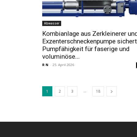
Abwasser
Kombianlage aus Zerkleinerer un
Exzenterschneckenpumpe sichert
Pumpfähigkeit für faserige und
voluminöse...
R N
-
25. April 2026
...
1
2
3
18