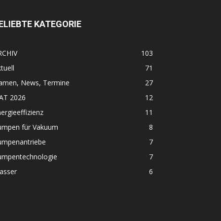
ELIEBTE KATEGORIE
RCHIV
103
tuell
71
amen, News, Termine
27
FAT 2026
12
ergieeffizienz
11
umpen für Vakuum
8
umpenantriebe
7
umpentechnologie
7
asser
6