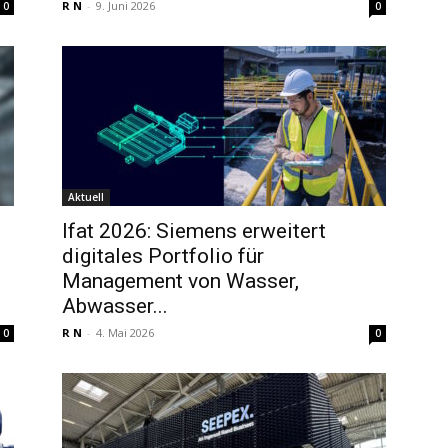
R N
-
9. Juni 2026
0
0
Aktuell
Ifat 2026: Siemens erweitert
digitales Portfolio für
Management von Wasser,
Abwasser...
R N
-
4. Mai 2026
0
0