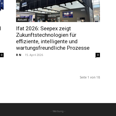
Aktuell
d
Ifat 2026: Seepex zeigt
Zukunftstechnologien für
effiziente, intelligente und
wartungsfreundliche Prozesse
R N
-
15. April 2026
0
0
Seite 1 von 18
- Werbung -