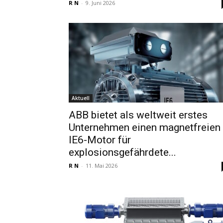
R N
-
9. Juni 2026
Aktuell
ABB bietet als weltweit erstes
Unternehmen einen magnetfreien
IE6-Motor für
explosionsgefährdete...
R N
-
11. Mai 2026