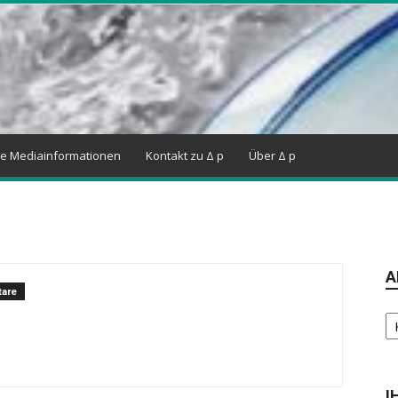
ne Mediainformationen
Kontakt zu Δ p
Über Δ p
A
are
Ar
I