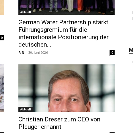
Aktuell
German Water Partnership stärkt
Führungsgremium für die
internationale Positionierung der
0
deutschen...
M
R N
-
30. Juni 2026
0
Aktuell
Christian Dreser zum CEO von
Pleuger ernannt