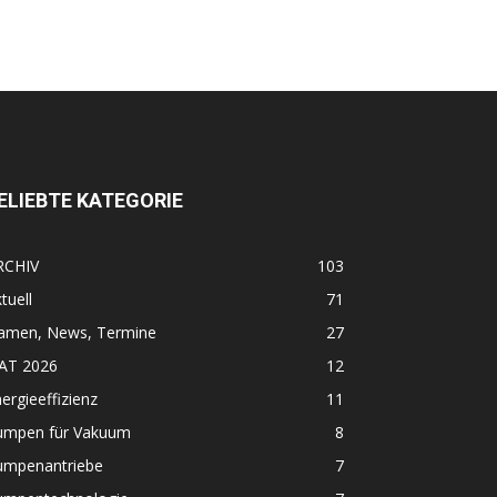
ELIEBTE KATEGORIE
RCHIV
103
tuell
71
amen, News, Termine
27
FAT 2026
12
ergieeffizienz
11
umpen für Vakuum
8
umpenantriebe
7