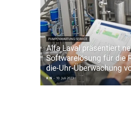
PUMPENWARTUNG-SERVICE
Alfa Laval präsentiert n
Softwarelösung für die
die-Uhr-Überwachung 
R N
-
10. Juli 2023