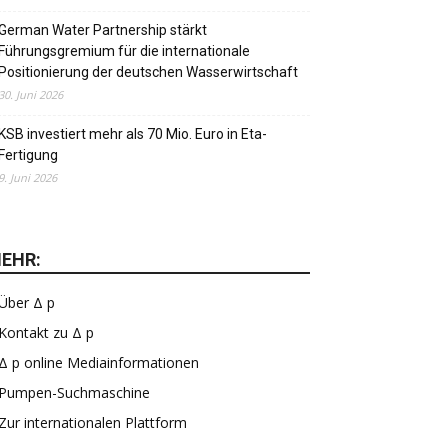
German Water Partnership stärkt
Führungsgremium für die internationale
Positionierung der deutschen Wasserwirtschaft
30. Juni 2026
KSB investiert mehr als 70 Mio. Euro in Eta-
Fertigung
9. Juni 2026
EHR:
Über Δ p
Kontakt zu Δ p
Δ p online Mediainformationen
Pumpen-Suchmaschine
Zur internationalen Plattform