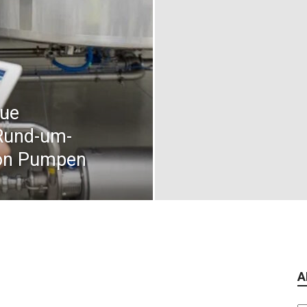
eue
 Rund-um-
von Pumpen
A
Ar