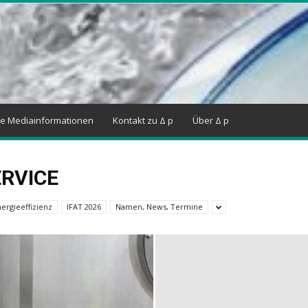
ne Mediainformationen
Kontakt zu Δ p
Über Δ p
RVICE
ergieeffizienz
IFAT 2026
Namen, News, Termine