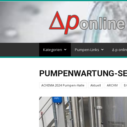
Delta
p
–
Pumpen
&
Systeme
Blog
Kategorien
Pumpen-Links
Δ p onli
PUMPENWARTUNG-SE
ACHEMA 2024 Pumpen-Halle
Aktuell
ARCHIV
En