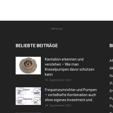
- Werbung -
BELIEBTE BEITRÄGE
B
Kavitation erkennen und
A
verstehen – Wie man
Ak
Kreiselpumpen davor schützen
kann
N
16. September 2021
I
Frequenzumrichter und Pumpen
En
– vorteilhafte Kombination auch
P
ohne eigenes Investment und...
24. September 2021
P