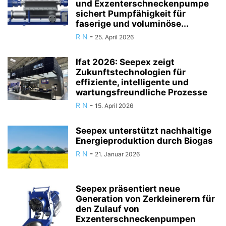
und Exzenterschneckenpumpe
sichert Pumpfähigkeit für
faserige und voluminöse...
R N
-
25. April 2026
Ifat 2026: Seepex zeigt
Zukunftstechnologien für
effiziente, intelligente und
wartungsfreundliche Prozesse
R N
-
15. April 2026
Seepex unterstützt nachhaltige
Energieproduktion durch Biogas
R N
-
21. Januar 2026
Seepex präsentiert neue
Generation von Zerkleinerern für
den Zulauf von
Exzenterschneckenpumpen