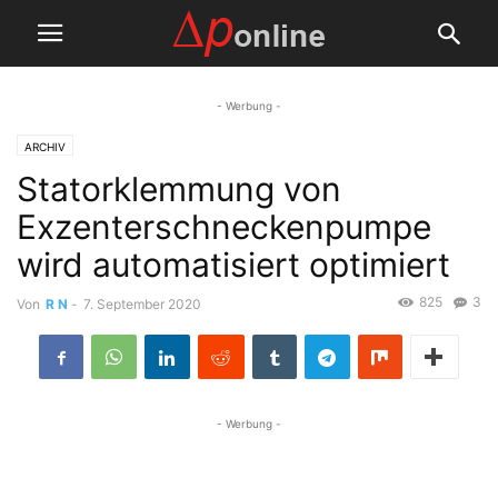
- Werbung -
ARCHIV
Statorklemmung von
Exzenterschneckenpumpe
wird automatisiert optimiert
825
3
Von
R N
-
7. September 2020
- Werbung -