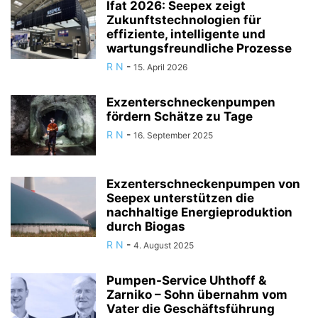
Ifat 2026: Seepex zeigt
Zukunftstechnologien für
effiziente, intelligente und
wartungsfreundliche Prozesse
R N
-
15. April 2026
Exzenterschneckenpumpen
fördern Schätze zu Tage
R N
-
16. September 2025
Exzenterschneckenpumpen von
Seepex unterstützen die
nachhaltige Energieproduktion
durch Biogas
R N
-
4. August 2025
Pumpen-Service Uhthoff &
Zarniko – Sohn übernahm vom
Vater die Geschäftsführung