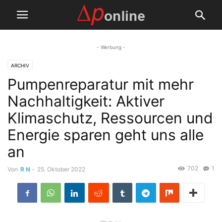
- Werbung -
ARCHIV
Pumpenreparatur mit mehr
Nachhaltigkeit: Aktiver
Klimaschutz, Ressourcen und
Energie sparen geht uns alle
an
702
1
Von
R N
-
25. Oktober 2022