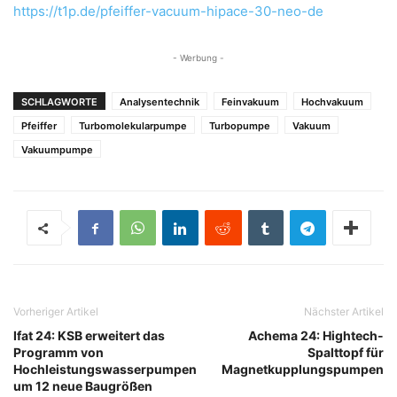
https://t1p.de/pfeiffer-vacuum-hipace-30-neo-de
- Werbung -
SCHLAGWORTE
Analysentechnik
Feinvakuum
Hochvakuum
Pfeiffer
Turbomolekularpumpe
Turbopumpe
Vakuum
Vakuumpumpe
Vorheriger Artikel
Nächster Artikel
Ifat 24: KSB erweitert das
Achema 24: Hightech-
Programm von
Spalttopf für
Hochleistungswasserpumpen
Magnetkupplungspumpen
um 12 neue Baugrößen