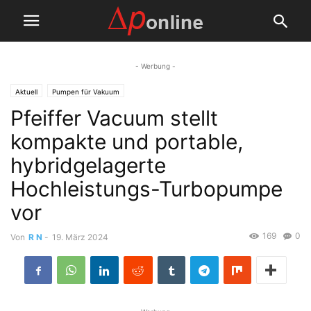
- Werbung -
Aktuell
Pumpen für Vakuum
Pfeiffer Vacuum stellt
kompakte und portable,
hybridgelagerte
Hochleistungs-Turbopumpe
vor
169
0
Von
R N
-
19. März 2024