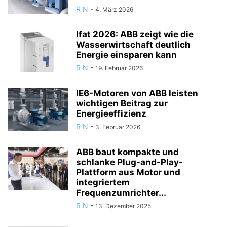
R N
-
4. März 2026
Ifat 2026: ABB zeigt wie die
Wasserwirtschaft deutlich
Energie einsparen kann
R N
-
19. Februar 2026
IE6-Motoren von ABB leisten
wichtigen Beitrag zur
Energieeffizienz
R N
-
3. Februar 2026
ABB baut kompakte und
schlanke Plug-and-Play-
Plattform aus Motor und
integriertem
Frequenzumrichter...
R N
-
13. Dezember 2025