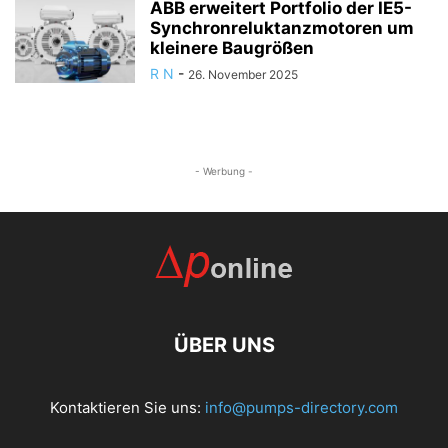
ABB erweitert Portfolio der IE5-
Synchronreluktanzmotoren um
kleinere Baugrößen
R N
-
26. November 2025
- Werbung -
ÜBER UNS
Kontaktieren Sie uns:
info@pumps-directory.com