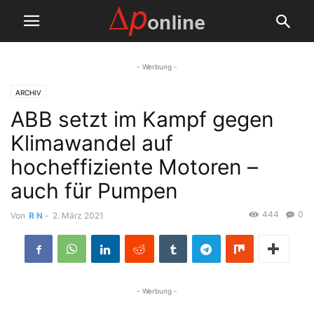
- Werbung -
ARCHIV
ABB setzt im Kampf gegen
Klimawandel auf
hocheffiziente Motoren –
auch für Pumpen
444
0
Von
R N
-
2. März 2021
- Werbung -