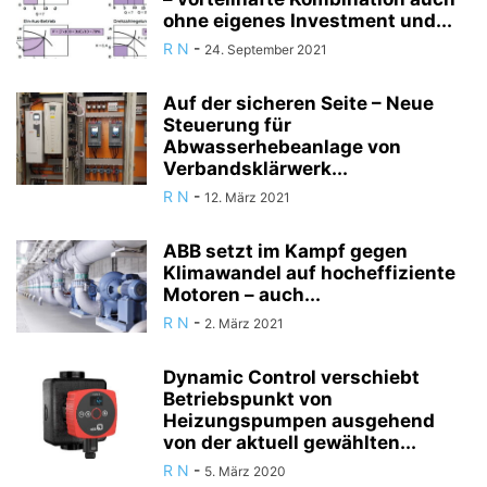
ohne eigenes Investment und...
R N
-
24. September 2021
Auf der sicheren Seite – Neue
Steuerung für
Abwasserhebeanlage von
Verbandsklärwerk...
R N
-
12. März 2021
ABB setzt im Kampf gegen
Klimawandel auf hocheffiziente
Motoren – auch...
R N
-
2. März 2021
Dynamic Control verschiebt
Betriebspunkt von
Heizungspumpen ausgehend
von der aktuell gewählten...
R N
-
5. März 2020