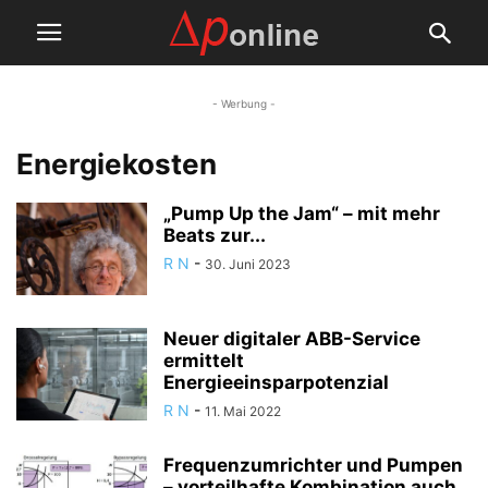
- Werbung -
Energiekosten
„Pump Up the Jam“ – mit mehr
Beats zur...
R N
-
30. Juni 2023
Neuer digitaler ABB-Service
ermittelt
Energieeinsparpotenzial
R N
-
11. Mai 2022
Frequenzumrichter und Pumpen
– vorteilhafte Kombination auch