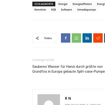
SCHLAGWORTE
Energie
Energieeffizienz
Energ
Kennlinie
KSB
Software
Umwälzpumpe
Teilen
Vorheriger Artikel
Sauberes Wasser für Hanoi durch größte von
Grundfos in Europa gebaute Split-case-Pumpe
R N