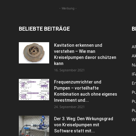
- Werbung -
BELIEBTE BEITRÄGE
B
Kavitation erkennen und
A
verstehen – Wie man
Ak
Kreiselpumpen davor schützen
kann
N
16. September 2021
I
Frequenzumrichter und
En
Pumpen – vorteilhafte
P
Kombination auch ohne eigenes
Investment und...
P
24. September 2021
P
Der 3. Weg: Den Wirkungsgrad
W
von Kreiselpumpen mit
Software statt mit...