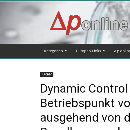
Delta
p
–
Pumpen
&
Systeme
Blog
Kategorien
Pumpen-Links
Δ p onli
ARCHIV
Dynamic Control
Betriebspunkt 
ausgehend von d