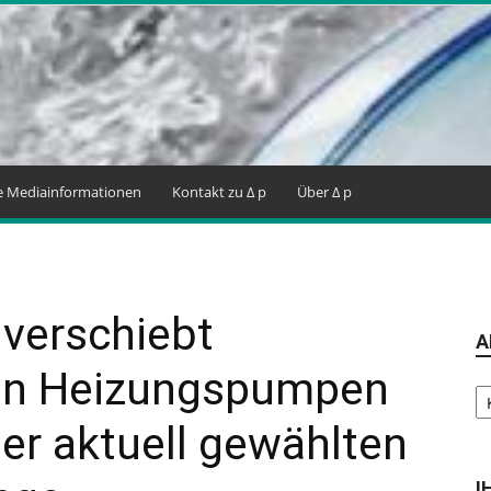
ne Mediainformationen
Kontakt zu Δ p
Über Δ p
 verschiebt
A
von Heizungspumpen
Ar
er aktuell gewählten
I