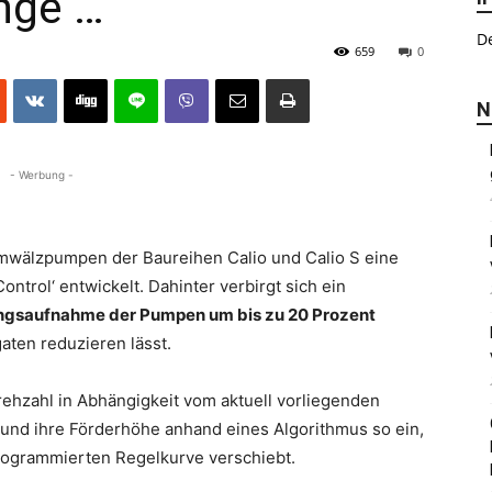
nge …
De
659
0
N
- Werbung -
mwälz­pumpen der Baureihen Calio und Calio S eine
trol‘ entwickelt. Dahinter verbirgt sich ein
ungsaufnahme der Pumpen um bis zu 20 Prozent
ten reduzieren lässt.
zahl in Abhängigkeit vom aktuell vorliegenden
m und ihre Förderhöhe anhand eines Algorithmus so ein,
programmierten Regelkurve verschiebt.