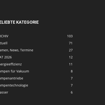
ELIEBTE KATEGORIE
RCHIV
103
tuell
71
amen, News, Termine
27
FAT 2026
12
ergieeffizienz
11
umpen für Vakuum
8
umpenantriebe
7
umpentechnologie
7
asser
6