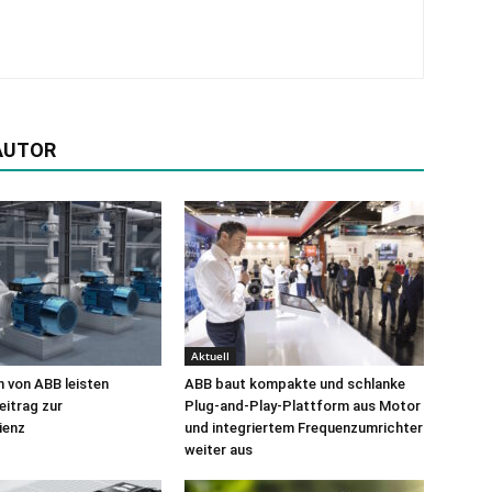
AUTOR
Aktuell
 von ABB leisten
ABB baut kompakte und schlanke
eitrag zur
Plug-and-Play-Plattform aus Motor
ienz
und integriertem Frequenzumrichter
weiter aus