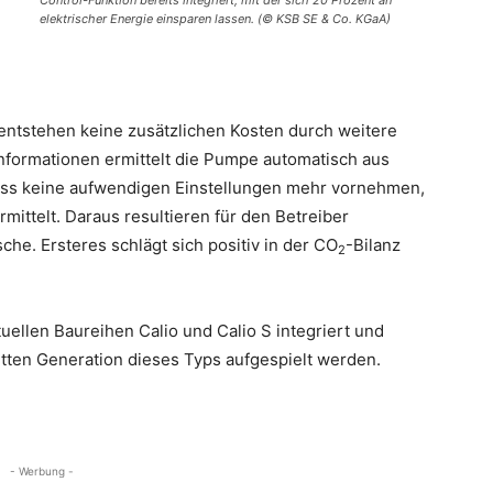
Control-Funktion bereits integriert, mit der sich 20 Prozent an
elektrischer Energie einsparen lassen. (© KSB SE & Co. KGaA)
 entstehen keine zusätzlichen Kosten durch weitere
nformationen ermittelt die Pumpe automatisch aus
 muss keine aufwendigen Einstellungen mehr vornehmen,
mittelt. Daraus resultieren für den Betreiber
e. Ersteres schlägt sich positiv in der CO
-Bilanz
2
ktuellen Baureihen Calio und Calio S integriert und
tten Generation dieses Typs aufgespielt werden.
- Werbung -