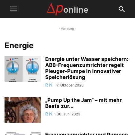
- Werbung -
Energie
Energie unter Wasser speichern:
ABB-Frequenzumrichter regelt
Pleuger-Pumpe in innovativer
Speicherlösung
R N
-
7. Oktober 2025
„Pump Up the Jam“ – mit mehr
Beats zur...
R N
-
30. Juni 2023
Frequenzumrichter und Pumpen