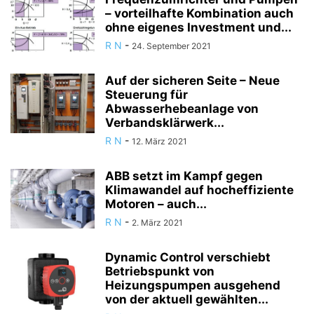
– vorteilhafte Kombination auch
ohne eigenes Investment und...
R N
-
24. September 2021
Auf der sicheren Seite – Neue
Steuerung für
Abwasserhebeanlage von
Verbandsklärwerk...
R N
-
12. März 2021
ABB setzt im Kampf gegen
Klimawandel auf hocheffiziente
Motoren – auch...
R N
-
2. März 2021
Dynamic Control verschiebt
Betriebspunkt von
Heizungspumpen ausgehend
von der aktuell gewählten...