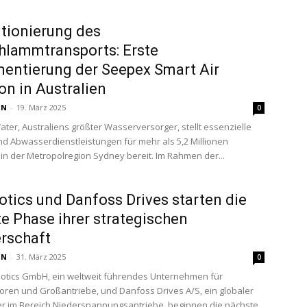
tionierung des
hlammtransports: Erste
entierung der Seepex Smart Air
ion in Australien
 N
-
19. März 2025
0
er, Australiens größter Wasserversorger, stellt essenzielle
d Abwasserdienstleistungen für mehr als 5,2 Millionen
n der Metropolregion Sydney bereit. Im Rahmen der...
tics und Danfoss Drives starten die
e Phase ihrer strategischen
rschaft
 N
-
31. März 2025
0
otics GmbH, ein weltweit führendes Unternehmen für
oren und Großantriebe, und Danfoss Drives A/S, ein globaler
r im Bereich Niederspannungsantriebe, beginnen die nächste...