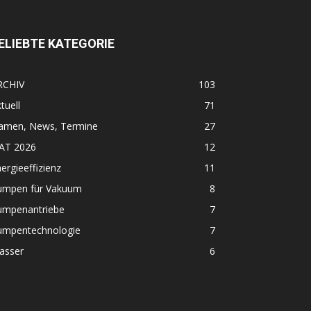
ELIEBTE KATEGORIE
RCHIV
103
tuell
71
amen, News, Termine
27
FAT 2026
12
ergieeffizienz
11
umpen für Vakuum
8
umpenantriebe
7
umpentechnologie
7
asser
6