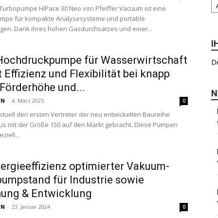
urbopumpe HiPace 30 Neo von Pfeiffer Vacuum ist eine
pe für kompakte Analysesysteme und portable
en. Dank ihres hohen Gasdurchsatzes und einer...
I
Hochdruckpumpe für Wasserwirtschaft
De
t Effizienz und Flexibilität bei knapp
Förderhöhe und...
N
 N
-
4. März 2025
0
tuell den ersten Vertreter der neu entwickelten Baureihe
lus mit der Größe 150 auf den Markt gebracht. Diese Pumpen
iell...
ergieeffizienz optimierter Vakuum-
umpstand für Industrie sowie
hung & Entwicklung
 N
-
23. Januar 2024
0