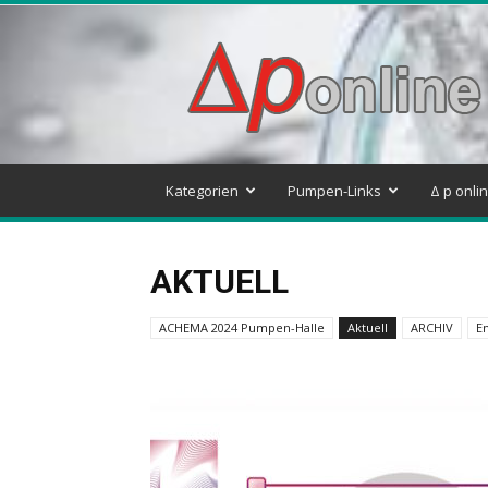
Delta
p
–
Pumpen
&
Systeme
Blog
Kategorien
Pumpen-Links
Δ p onli
AKTUELL
ACHEMA 2024 Pumpen-Halle
Aktuell
ARCHIV
En