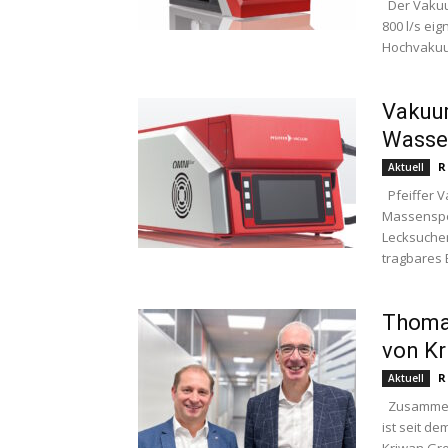
Der Vakuu
800 l/s ei
Hochvakuu
Vakuum
Wasser
R
Aktuell
Pfeiffer V
Massenspe
Lecksucher
tragbares 
Thomas
von Kr
R
Aktuell
Zusammen m
ist seit d