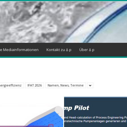
ne Mediainformationen
Kontakt zu Δ p
Über Δ p
ergieeffizienz
IFAT 2026
Namen, News, Termine