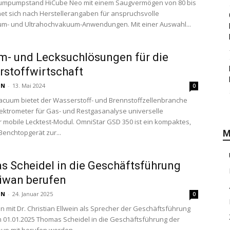
mpumpstand HiCube Neo mit einem Saugvermögen von 80 bis
gnet sich nach Herstellerangaben für anspruchsvolle
m- und Ultrahochvakuum-Anwendungen. Mit einer Auswahl...
- und Lecksuchlösungen für die
stoffwirtschaft
 N
-
13. Mai 2024
0
acuum bietet der Wasserstoff- und Brennstoffzellenbranche
ktrometer für Gas- und Restgasanalyse universelle
 mobile Lecktest-Modul. OmniStar GSD 350 ist ein kompaktes,
Benchtopgerät zur...
M
 Scheidel in die Geschäftsführung
iwan berufen
 N
-
24. Januar 2025
0
it Dr. Christian Ellwein als Sprecher der Geschäftsführung
em 01.01.2025 Thomas Scheidel in die Geschäftsführung der