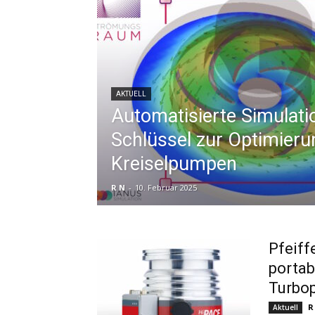
AKTUELL
Automatisierte Simulati
Schlüssel zur Optimieru
Kreiselpumpen
R N
-
10. Februar 2025
Pfeiff
portab
Turbo
R
Aktuell