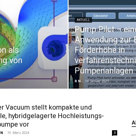
AKTUELL
Pump Pilot – ein
Anwendung zur 
on als
Förderhöhe in
ng von
verfahrenstechn
Pumpenanlagen
R N
-
14. Januar 2025
er Vacuum stellt kompakte und
le, hybridgelagerte Hochleistungs-
A
pumpe vor
 N
-
19. März 2024
0
Ar