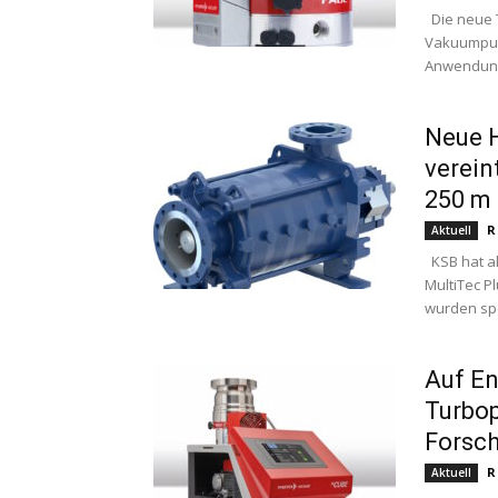
Die neue T
Vakuumpum
Anwendung
Neue 
verein
250 m 
R
Aktuell
KSB hat ak
MultiTec P
wurden spez
Auf En
Turbop
Forsc
R
Aktuell