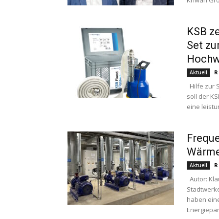
Kriwan Gro
KSB ze
Set zu
Hochw
R
Aktuell
Hilfe zur 
soll der K
eine leistu
Freque
Wärme
R
Aktuell
Autor: Kla
Stadtwerk
haben eine
Energiepark