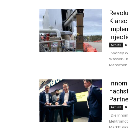
Revolu
Klärsc
Implem
Inject
R
Aktuell
Sydney Wat
Wasser- un
Menschen i
Innomo
nächst
Partne
R
Aktuell
Die Innom
Elektromot
Marktführe