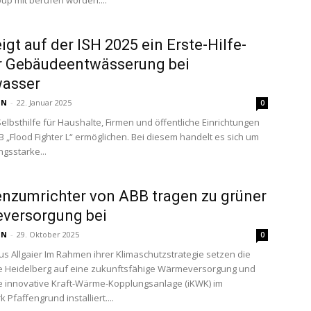
up mit berufen worden....
igt auf der ISH 2025 ein Erste-Hilfe-
r Gebäudeentwässerung bei
asser
 N
-
22. Januar 2025
0
Selbsthilfe für Haushalte, Firmen und öffentliche Einrichtungen
SB „Flood Fighter L“ ermöglichen. Bei diesem handelt es sich um
ngsstarke...
nzumrichter von ABB tragen zu grüner
versorgung bei
 N
-
29. Oktober 2025
0
us Allgaier Im Rahmen ihrer Klimaschutzstrategie setzen die
e Heidelberg auf eine zukunftsfähige Wärmeversorgung und
 innovative Kraft-Wärme-Kopplungsanlage (iKWK) im
 Pfaffengrund installiert....