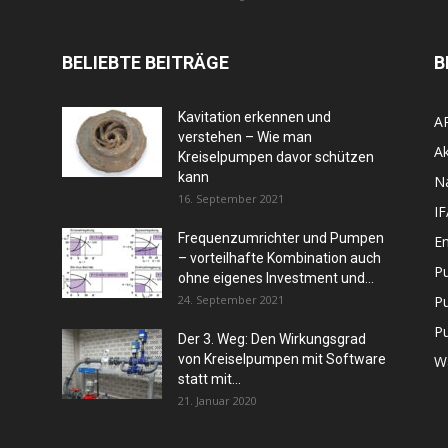
BELIEBTE BEITRÄGE
B
Kavitation erkennen und
A
verstehen – Wie man
Ak
Kreiselpumpen davor schützen
kann
N
16. September 2021
I
Frequenzumrichter und Pumpen
En
– vorteilhafte Kombination auch
P
ohne eigenes Investment und...
24. September 2021
P
P
Der 3. Weg: Den Wirkungsgrad
von Kreiselpumpen mit Software
W
statt mit...
21. Januar 2020