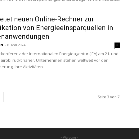
etet neuen Online-Rechner zur
fikation von Energieeinsparquellen in
enanwendungen
 N
-
8. Mai 2024
0
tkonferenz der Internationalen Energieagentur (IEA) am 21. und
 Nairobi rückt näher. Unternehmen stehen weltweit vor der
rung, ihre Aktivitäten...
Seite 3 von 7
- Werbung -