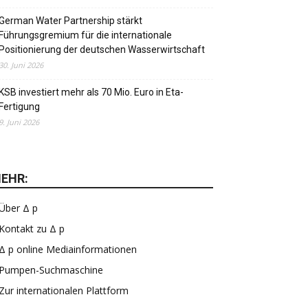
German Water Partnership stärkt
Führungsgremium für die internationale
Positionierung der deutschen Wasserwirtschaft
30. Juni 2026
KSB investiert mehr als 70 Mio. Euro in Eta-
Fertigung
9. Juni 2026
EHR:
Über Δ p
Kontakt zu Δ p
Δ p online Mediainformationen
Pumpen-Suchmaschine
Zur internationalen Plattform