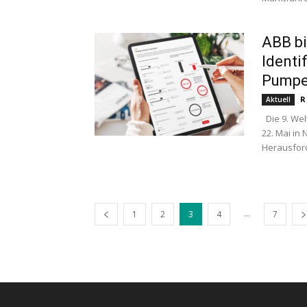
ABB bi
Identi
Pump
R
Aktuell
Die 9. Wel
22. Mai in
Herausforde
...
1
2
3
4
7