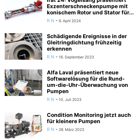
Ifat 24: Vogelsang präsentiert
Exzenterschneckenpumpe mit
konischem Rotor und Stator für...
R N
-
9. April 2024
Schädigende Ereignisse in der
Gleitringdichtung frühzeitig
erkennen
R N
-
16. September 2023
Alfa Laval präsentiert neue
Softwarelösung für die Rund-
um-die-Uhr-Überwachung von
Pumpen
R N
-
10. Juli 2023
Condition Monitoring jetzt auch
für kleinere Pumpen
R N
-
28. März 2023