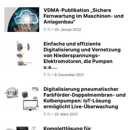
VDMA-Publikation „Sichere
Fernwartung im Maschinen- und
Anlagenbau“
R N
-
25. Januar 2022
Einfache und effiziente
Digitalisierung und Vernetzung
von Niederspannungs-
Elektromotoren, die Pumpen
u.a....
R N
-
8. Dezember 2021
Digitalisierung pneumatischer
Farbförder-Doppelmembran- und
Kolbenpumpen: IoT-Lösung
ermöglicht Live-Überwachung
R N
-
25. März 2021
Komplettlösung für