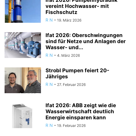
Ifat 2026: Pumpenhydraulik
vereint Hochwasser- mit
Fischschutz
R N
-
19. März 2026
Ifat 2026: Oberschwingungen
sind für Netze und Anlagen der
Wasser- und...
R N
-
4. März 2026
Strobl Pumpen feiert 20-
Jähriges
R N
-
27. Februar 2026
Ifat 2026: ABB zeigt wie die
Wasserwirtschaft deutlich
Energie einsparen kann
R N
-
19. Februar 2026