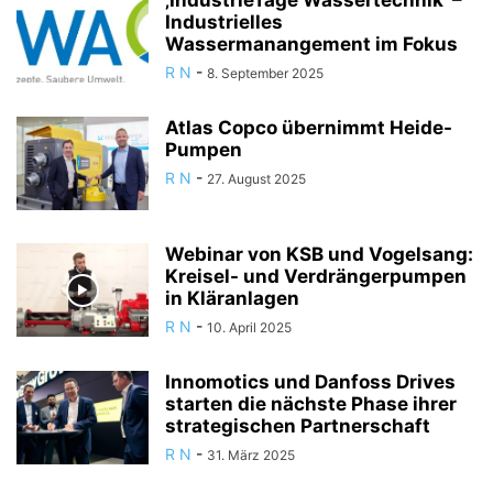
‚IndustrieTage Wassertechnik‘ –
Industrielles
Wassermanangement im Fokus
R N
-
8. September 2025
Atlas Copco übernimmt Heide-
Pumpen
R N
-
27. August 2025
Webinar von KSB und Vogelsang:
Kreisel- und Verdrängerpumpen
in Kläranlagen
R N
-
10. April 2025
Innomotics und Danfoss Drives
starten die nächste Phase ihrer
strategischen Partnerschaft
R N
-
31. März 2025