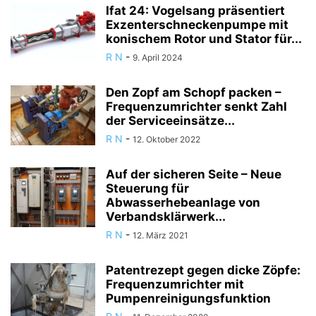
Ifat 24: Vogelsang präsentiert
Exzenterschneckenpumpe mit
konischem Rotor und Stator für...
R N
-
9. April 2024
Den Zopf am Schopf packen –
Frequenzumrichter senkt Zahl
der Serviceeinsätze...
R N
-
12. Oktober 2022
Auf der sicheren Seite – Neue
Steuerung für
Abwasserhebeanlage von
Verbandsklärwerk...
R N
-
12. März 2021
Patentrezept gegen dicke Zöpfe:
Frequenzumrichter mit
Pumpenreinigungsfunktion