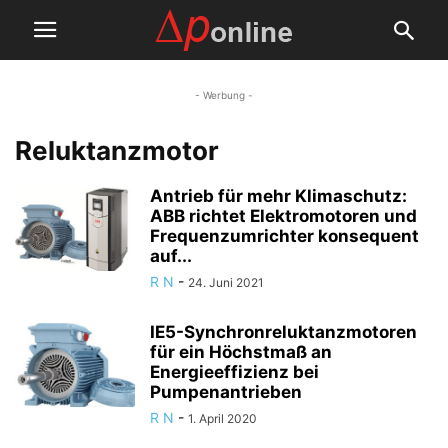
- Werbung -
Reluktanzmotor
Antrieb für mehr Klimaschutz:
ABB richtet Elektromotoren und
Frequenzumrichter konsequent
auf...
R N
-
24. Juni 2021
IE5-Synchronreluktanzmotoren
für ein Höchstmaß an
Energieeffizienz bei
Pumpenantrieben
R N
-
1. April 2020