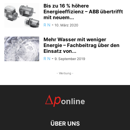
Bis zu 16 % höhere
Energieeffizienz – ABB übertrifft
mit neuem...
R N
-
10. März 2020
Mehr Wasser mit weniger
Energie – Fachbeitrag über den
Einsatz von...
R N
-
9. September 2019
- Werbung -
ÜBER UNS