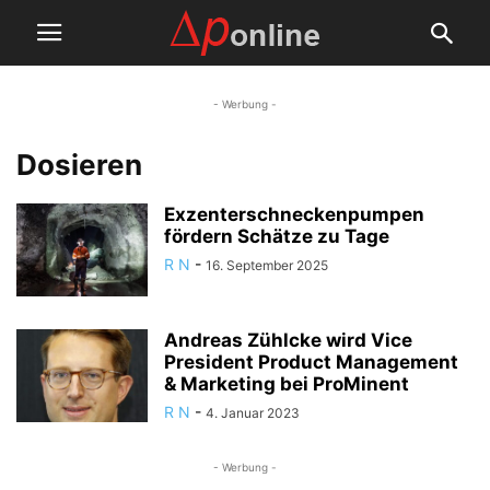
- Werbung -
Dosieren
Exzenterschneckenpumpen
fördern Schätze zu Tage
R N
-
16. September 2025
Andreas Zühlcke wird Vice
President Product Management
& Marketing bei ProMinent
R N
-
4. Januar 2023
- Werbung -