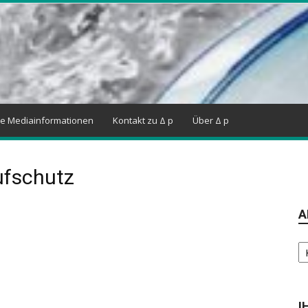
ne Mediainformationen
Kontakt zu Δ p
Über Δ p
ufschutz
A
Ar
I