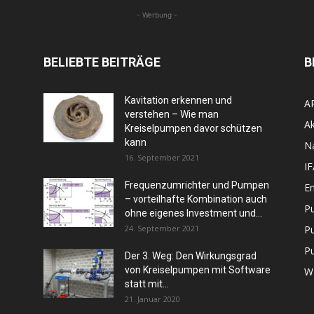
- Werbung -
BELIEBTE BEITRÄGE
B
Kavitation erkennen und
A
verstehen – Wie man
Ak
Kreiselpumpen davor schützen
kann
N
16. September 2021
I
Frequenzumrichter und Pumpen
En
– vorteilhafte Kombination auch
P
ohne eigenes Investment und...
24. September 2021
P
P
Der 3. Weg: Den Wirkungsgrad
von Kreiselpumpen mit Software
W
statt mit...
21. Januar 2020