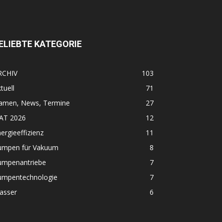
ELIEBTE KATEGORIE
RCHIV
103
tuell
71
amen, News, Termine
27
FAT 2026
12
ergieeffizienz
11
umpen für Vakuum
8
umpenantriebe
7
umpentechnologie
7
asser
6