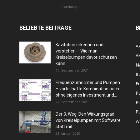
- Werbung -
BELIEBTE BEITRÄGE
B
Kavitation erkennen und
A
verstehen – Wie man
Ak
Kreiselpumpen davor schützen
kann
N
16. September 2021
I
Frequenzumrichter und Pumpen
En
– vorteilhafte Kombination auch
P
ohne eigenes Investment und...
24. September 2021
P
P
Der 3. Weg: Den Wirkungsgrad
von Kreiselpumpen mit Software
W
statt mit...
21. Januar 2020