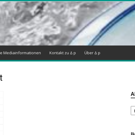
ne Mediainformationen
Kontakt zu Δ p
Über Δ p
t
A
Ar
I