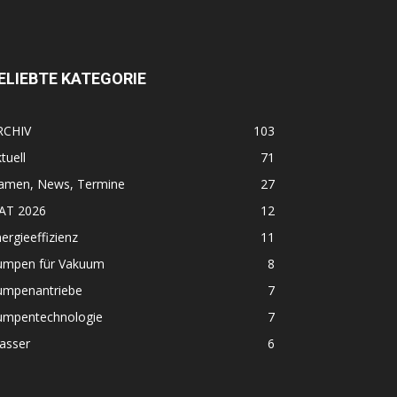
ELIEBTE KATEGORIE
RCHIV
103
tuell
71
amen, News, Termine
27
FAT 2026
12
ergieeffizienz
11
umpen für Vakuum
8
umpenantriebe
7
umpentechnologie
7
asser
6