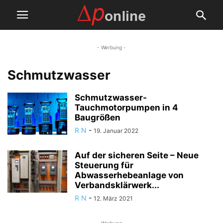
- Werbung -
Schmutzwasser
Schmutzwasser-
Tauchmotorpumpen in 4
Baugrößen
R N
-
19. Januar 2022
Auf der sicheren Seite – Neue
Steuerung für
Abwasserhebeanlage von
Verbandsklärwerk...
R N
-
12. März 2021