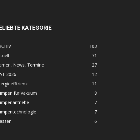
ELIEBTE KATEGORIE
RCHIV
103
tuell
71
amen, News, Termine
27
FAT 2026
12
ergieeffizienz
11
umpen für Vakuum
8
umpenantriebe
7
umpentechnologie
7
asser
6