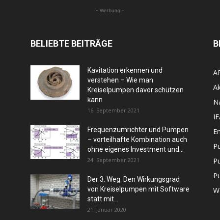
- Werbung -
BELIEBTE BEITRÄGE
B
Kavitation erkennen und
A
verstehen – Wie man
Ak
Kreiselpumpen davor schützen
kann
N
16. September 2021
I
Frequenzumrichter und Pumpen
En
– vorteilhafte Kombination auch
P
ohne eigenes Investment und...
24. September 2021
P
P
Der 3. Weg: Den Wirkungsgrad
von Kreiselpumpen mit Software
W
statt mit...
21. Januar 2020