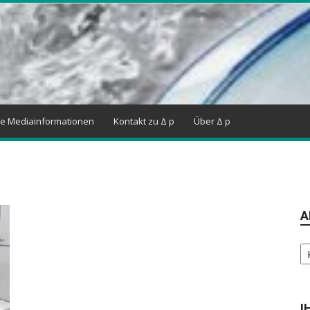
ne Mediainformationen
Kontakt zu Δ p
Über Δ p
A
Ar
I