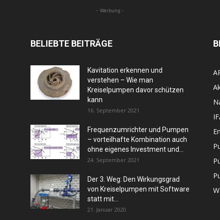
- Werbung -
BELIEBTE BEITRÄGE
B
Kavitation erkennen und
A
verstehen – Wie man
Ak
Kreiselpumpen davor schützen
kann
N
16. September 2021
I
Frequenzumrichter und Pumpen
En
– vorteilhafte Kombination auch
P
ohne eigenes Investment und...
24. September 2021
P
P
Der 3. Weg: Den Wirkungsgrad
von Kreiselpumpen mit Software
W
statt mit...
21. Januar 2020