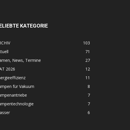
ELIEBTE KATEGORIE
RCHIV
103
tuell
71
amen, News, Termine
27
FAT 2026
12
ergieeffizienz
11
umpen für Vakuum
8
umpenantriebe
7
umpentechnologie
7
asser
6