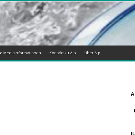
ne Mediainformationen
Kontakt zu Δ p
Über Δ p
A
Ar
I