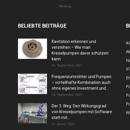
- Werbung -
BELIEBTE BEITRÄGE
B
Kavitation erkennen und
A
verstehen – Wie man
Ak
Kreiselpumpen davor schützen
kann
N
16. September 2021
I
Frequenzumrichter und Pumpen
En
– vorteilhafte Kombination auch
P
ohne eigenes Investment und...
24. September 2021
P
P
Der 3. Weg: Den Wirkungsgrad
von Kreiselpumpen mit Software
W
statt mit...
21. Januar 2020