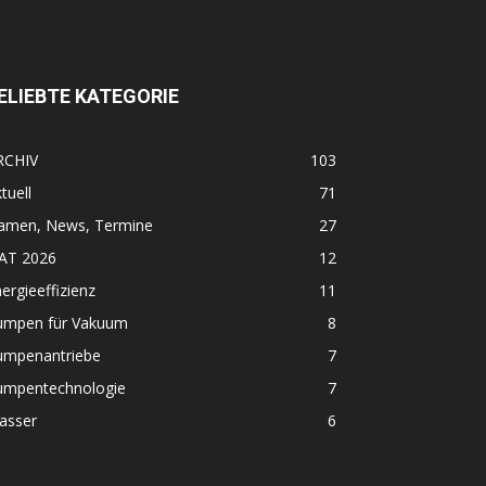
ELIEBTE KATEGORIE
RCHIV
103
tuell
71
amen, News, Termine
27
FAT 2026
12
ergieeffizienz
11
umpen für Vakuum
8
umpenantriebe
7
umpentechnologie
7
asser
6