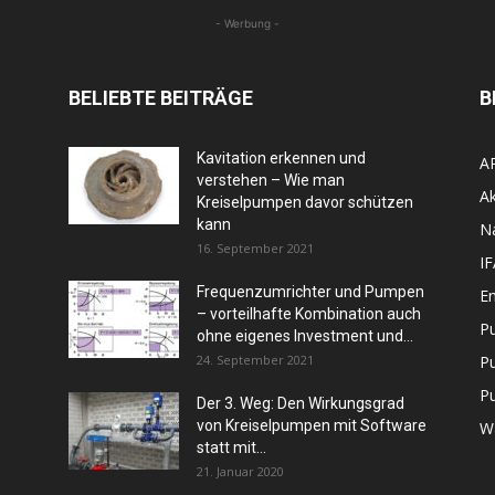
- Werbung -
BELIEBTE BEITRÄGE
B
Kavitation erkennen und
A
verstehen – Wie man
Ak
Kreiselpumpen davor schützen
kann
N
16. September 2021
I
Frequenzumrichter und Pumpen
En
– vorteilhafte Kombination auch
P
ohne eigenes Investment und...
24. September 2021
P
P
Der 3. Weg: Den Wirkungsgrad
von Kreiselpumpen mit Software
W
statt mit...
21. Januar 2020