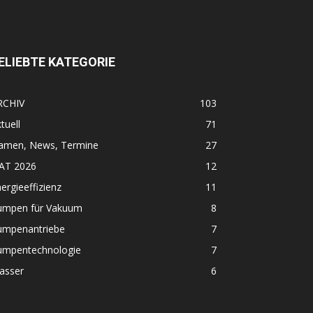
ELIEBTE KATEGORIE
RCHIV
103
tuell
71
amen, News, Termine
27
FAT 2026
12
ergieeffizienz
11
umpen für Vakuum
8
umpenantriebe
7
umpentechnologie
7
asser
6