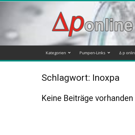
Delta
p
–
Pumpen
&
Systeme
Blog
Kategorien
Pumpen-Links
Δ p onli
Schlagwort: Inoxpa
Keine Beiträge vorhanden