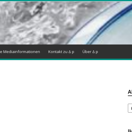
ne Mediainformationen
Kontakt zu Δ p
Über Δ p
A
Ar
I