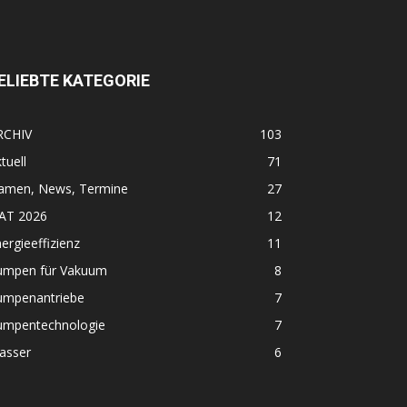
ELIEBTE KATEGORIE
RCHIV
103
tuell
71
amen, News, Termine
27
FAT 2026
12
ergieeffizienz
11
umpen für Vakuum
8
umpenantriebe
7
umpentechnologie
7
asser
6