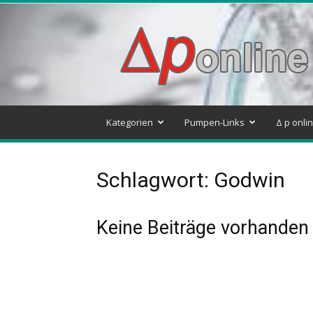
Delta
p
–
Pumpen
&
Systeme
Blog
Kategorien
Pumpen-Links
Δ p onli
Schlagwort: Godwin
Keine Beiträge vorhanden