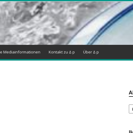
ne Mediainformationen
Kontakt zu Δ p
Über Δ p
A
Ar
I