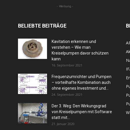
- Werbung -
BELIEBTE BEITRÄGE
B
Kavitation erkennen und
A
verstehen – Wie man
Ak
Kreiselpumpen davor schützen
kann
N
16. September 2021
I
Frequenzumrichter und Pumpen
En
– vorteilhafte Kombination auch
P
ohne eigenes Investment und...
24. September 2021
P
P
Der 3. Weg: Den Wirkungsgrad
von Kreiselpumpen mit Software
W
statt mit...
21. Januar 2020