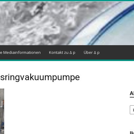
ne Mediainformationen
Kontakt zu Δ p
Über Δ p
eitsringvakuumpumpe
A
Ar
I