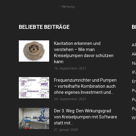
- Werbung -
BELIEBTE BEITRÄGE
B
Kavitation erkennen und
A
verstehen – Wie man
Ak
Kreiselpumpen davor schützen
kann
N
16. September 2021
I
Frequenzumrichter und Pumpen
En
– vorteilhafte Kombination auch
P
ohne eigenes Investment und...
24. September 2021
P
P
Der 3. Weg: Den Wirkungsgrad
von Kreiselpumpen mit Software
W
statt mit...
21. Januar 2020