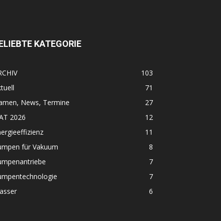
ELIEBTE KATEGORIE
RCHIV
103
tuell
71
amen, News, Termine
27
FAT 2026
12
ergieeffizienz
11
umpen für Vakuum
8
umpenantriebe
7
umpentechnologie
7
asser
6