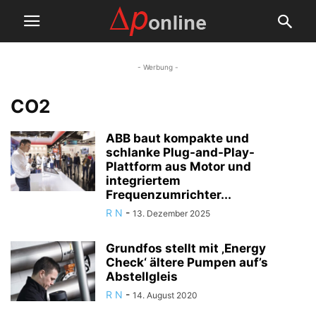
- Werbung -
CO2
ABB baut kompakte und
schlanke Plug-and-Play-
Plattform aus Motor und
integriertem
Frequenzumrichter...
R N
-
13. Dezember 2025
Grundfos stellt mit ‚Energy
Check‘ ältere Pumpen auf’s
Abstellgleis
R N
-
14. August 2020