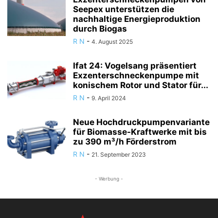
Seepex unterstützen die
nachhaltige Energieproduktion
durch Biogas
R N
-
4. August 2025
Ifat 24: Vogelsang präsentiert
Exzenterschneckenpumpe mit
konischem Rotor und Stator für...
R N
-
9. April 2024
Neue Hochdruckpumpenvariante
für Biomasse-Kraftwerke mit bis
zu 390 m³/h Förderstrom
R N
-
21. September 2023
- Werbung -