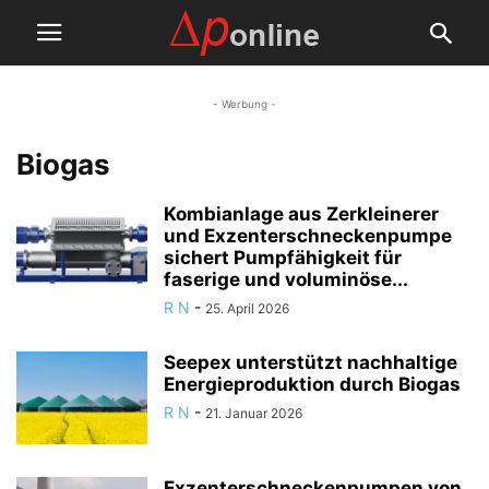
- Werbung -
Biogas
Kombianlage aus Zerkleinerer
und Exzenterschneckenpumpe
sichert Pumpfähigkeit für
faserige und voluminöse...
R N
-
25. April 2026
Seepex unterstützt nachhaltige
Energieproduktion durch Biogas
R N
-
21. Januar 2026
Exzenterschneckenpumpen von