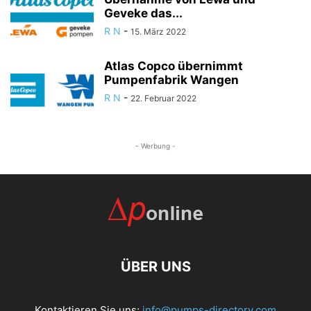
Geveke das...
R N
-
15. März 2022
Atlas Copco übernimmt
Pumpenfabrik Wangen
R N
-
22. Februar 2022
- Werbung -
ÜBER UNS
Kontaktieren Sie uns:
info@pumps-directory.com