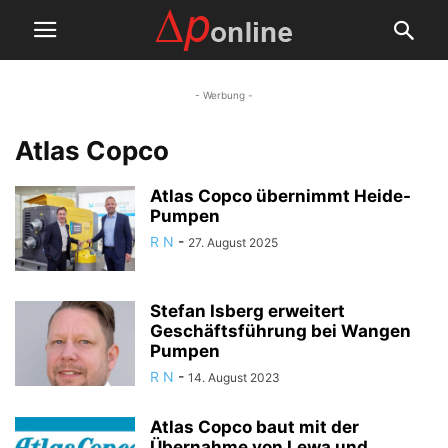
- Werbung -
Atlas Copco
Atlas Copco übernimmt Heide-
Pumpen
R N
-
27. August 2025
Stefan Isberg erweitert
Geschäftsführung bei Wangen
Pumpen
R N
-
14. August 2023
Atlas Copco baut mit der
Übernahme von Lewa und