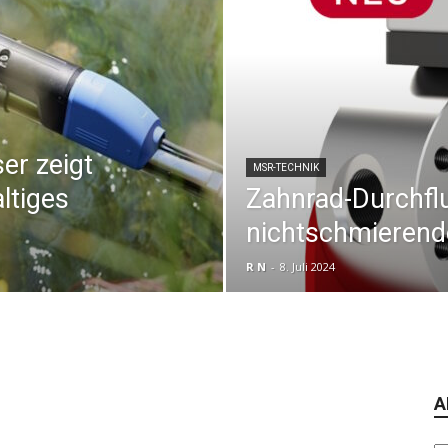
er zeigt
MSR-TECHNIK
ltiges
Zahnrad-Durchfl
nichtschmierende
R N
-
8. Juli 2024
A
Ar