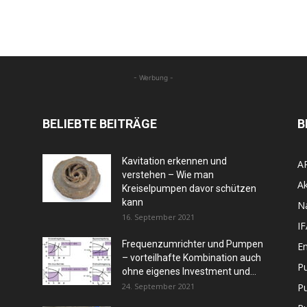
- Werbung -
BELIEBTE BEITRÄGE
B
Kavitation erkennen und
A
verstehen – Wie man
Ak
Kreiselpumpen davor schützen
kann
N
16. September 2021
I
Frequenzumrichter und Pumpen
En
– vorteilhafte Kombination auch
P
ohne eigenes Investment und...
24. September 2021
P