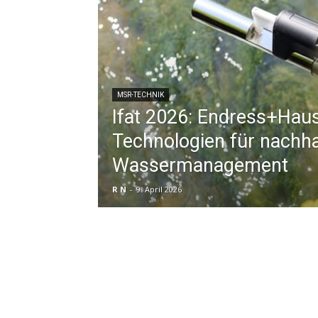
MSR-TECHNIK
Ifat 2026: Endress+Haus
Technologien für nachha
Wassermanagement
R N
-
9. April 2026