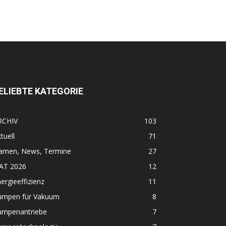
ELIEBTE KATEGORIE
RCHIV
103
tuell
71
amen, News, Termine
27
FAT 2026
12
ergieeffizienz
11
umpen für Vakuum
8
umpenantriebe
7