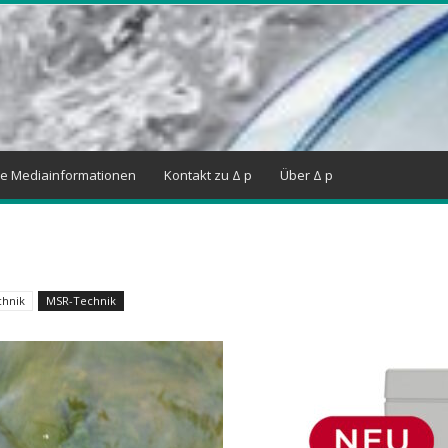
ne Mediainformationen
Kontakt zu Δ p
Über Δ p
chnik
MSR-Technik