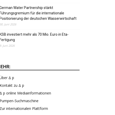
German Water Partnership stärkt
Führungsgremium für die internationale
Positionierung der deutschen Wasserwirtschaft
30. Juni 2026
KSB investiert mehr als 70 Mio. Euro in Eta-
Fertigung
9. Juni 2026
EHR:
Über Δ p
Kontakt zu Δ p
Δ p online Mediainformationen
Pumpen-Suchmaschine
Zur internationalen Plattform