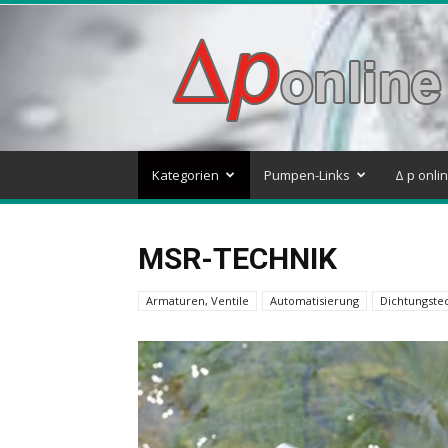
Delta
p
–
Pumpen
&
Systeme
Blog
Kategorien
Pumpen-Links
Δ p onli
MSR-TECHNIK
Armaturen, Ventile
Automatisierung
Dichtungste