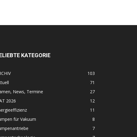
ELIEBTE KATEGORIE
RCHIV
103
tuell
71
amen, News, Termine
27
FAT 2026
12
ergieeffizienz
11
umpen für Vakuum
8
umpenantriebe
7