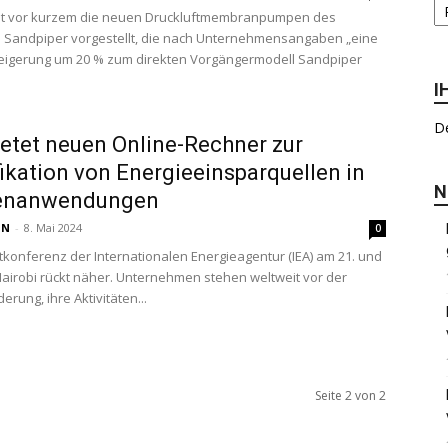
t vor kurzem die neuen Druckluftmembranpumpen des
s Sandpiper vorgestellt, die nach Unternehmensangaben „eine
teigerung um 20 % zum direkten Vorgängermodell Sandpiper
I
De
etet neuen Online-Rechner zur
fikation von Energieeinsparquellen in
N
enanwendungen
 N
-
8. Mai 2024
0
tkonferenz der Internationalen Energieagentur (IEA) am 21. und
 Nairobi rückt näher. Unternehmen stehen weltweit vor der
rung, ihre Aktivitäten...
Seite 2 von 2