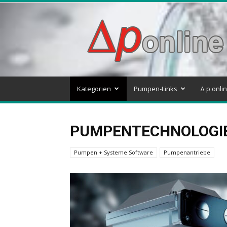
Delta
p
–
Pumpen
&
Systeme
Blog
Kategorien
Pumpen-Links
Δ p onli
PUMPENTECHNOLOGI
Pumpen + Systeme Software
Pumpenantriebe