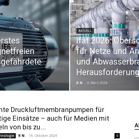
AKTUELL
erstes
Ifat 2026: Ober
netfreien
für Netze und A
sgefährdete
und Abwasserbra
Herausforderun
R N
-
4. März 2026
ente Druckluftmembranpumpen für
ltige Einsätze – auch für Medien mit
A
ln von bis zu...
R N
-
14. Oktober 2024
hnologie
0
Ar