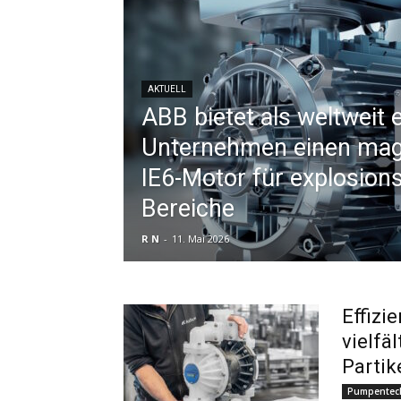
AKTUELL
ABB bietet als weltweit 
Unternehmen einen mag
IE6-Motor für explosion
Bereiche
R N
-
11. Mai 2026
Effizi
vielfä
Partike
Pumpentec