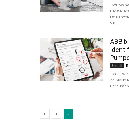
AxFlow ha
Hersteller
Effizienzs
S1F...
ABB bi
Identi
Pump
R
Aktuell
Die 9. Wel
22. Mai in
Herausforde
1
2