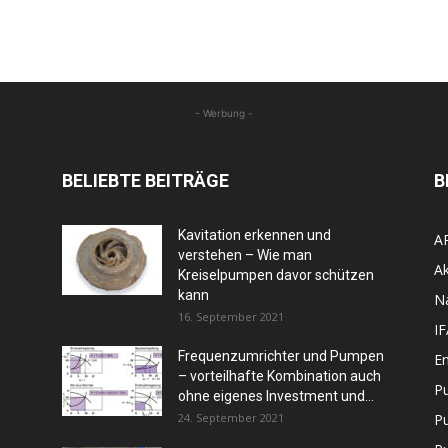
- Werbung -
BELIEBTE BEITRÄGE
B
Kavitation erkennen und
A
verstehen – Wie man
Ak
Kreiselpumpen davor schützen
kann
N
16. September 2021
I
Frequenzumrichter und Pumpen
En
– vorteilhafte Kombination auch
P
ohne eigenes Investment und...
24. September 2021
P