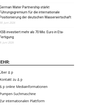
German Water Partnership stärkt
Führungsgremium für die internationale
Positionierung der deutschen Wasserwirtschaft
30. Juni 2026
KSB investiert mehr als 70 Mio. Euro in Eta-
Fertigung
9. Juni 2026
EHR:
Über Δ p
Kontakt zu Δ p
Δ p online Mediainformationen
Pumpen-Suchmaschine
Zur internationalen Plattform