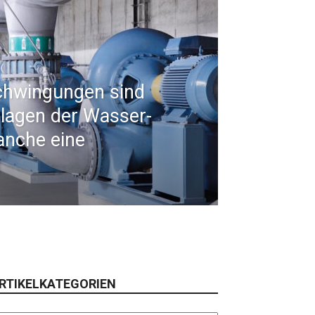
schwingungen sind
nlagen der Wasser-
nche eine
g
RTIKELKATEGORIEN
tikelkategorien