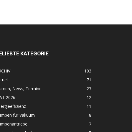
ELIEBTE KATEGORIE
RCHIV
103
tuell
71
amen, News, Termine
27
FAT 2026
12
ergieeffizienz
11
umpen für Vakuum
8
umpenantriebe
7