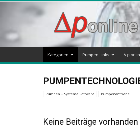
Delta
p
–
Pumpen
&
Systeme
Blog
Kategorien
Pumpen-Links
Δ p onli
PUMPENTECHNOLOGI
Pumpen + Systeme Software
Pumpenantriebe
Keine Beiträge vorhanden