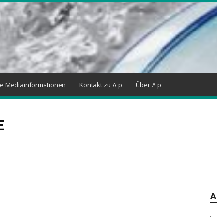
ne Mediainformationen
Kontakt zu Δ p
Über Δ p
E
A
Ar