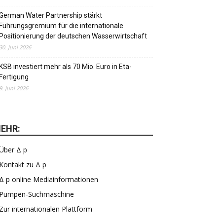
German Water Partnership stärkt
Führungsgremium für die internationale
Positionierung der deutschen Wasserwirtschaft
30. Juni 2026
KSB investiert mehr als 70 Mio. Euro in Eta-
Fertigung
9. Juni 2026
EHR:
Über Δ p
Kontakt zu Δ p
Δ p online Mediainformationen
Pumpen-Suchmaschine
Zur internationalen Plattform