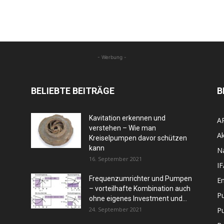
- Werbung -
BELIEBTE BEITRÄGE
B
Kavitation erkennen und
A
verstehen – Wie man
Ak
Kreiselpumpen davor schützen
kann
N
16. September 2021
I
Frequenzumrichter und Pumpen
En
– vorteilhafte Kombination auch
P
ohne eigenes Investment und...
24. September 2021
P