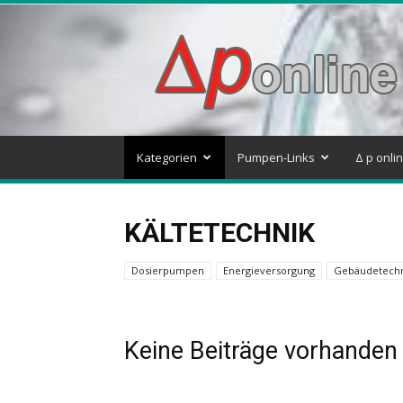
Delta
p
–
Pumpen
&
Systeme
Blog
Kategorien
Pumpen-Links
Δ p onli
KÄLTETECHNIK
Dosierpumpen
Energieversorgung
Gebäudetech
Keine Beiträge vorhanden