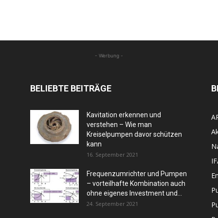
- Werbung -
BELIEBTE BEITRÄGE
B
Kavitation erkennen und
A
verstehen – Wie man
Ak
Kreiselpumpen davor schützen
kann
N
16. September 2021
I
Frequenzumrichter und Pumpen
En
– vorteilhafte Kombination auch
P
ohne eigenes Investment und...
24. September 2021
P