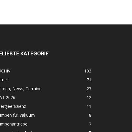
ELIEBTE KATEGORIE
RCHIV
103
tuell
71
amen, News, Termine
27
FAT 2026
12
ergieeffizienz
11
umpen für Vakuum
8
umpenantriebe
7