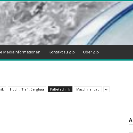
ne Mediainformationen
Kontakt zu Δ p
Über Δ p
nik
Hoch-, Tief-, Bergbau
Kältetechnik
Maschinenbau
A
Ar