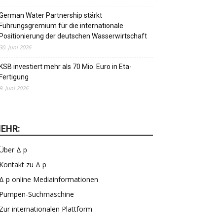
German Water Partnership stärkt
Führungsgremium für die internationale
Positionierung der deutschen Wasserwirtschaft
30. Juni 2026
KSB investiert mehr als 70 Mio. Euro in Eta-
Fertigung
9. Juni 2026
EHR:
Über Δ p
Kontakt zu Δ p
Δ p online Mediainformationen
Pumpen-Suchmaschine
Zur internationalen Plattform