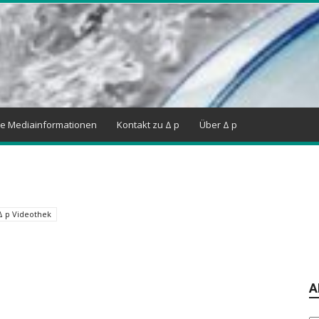
ne Mediainformationen
Kontakt zu Δ p
Über Δ p
Δ p Videothek
A
Ar