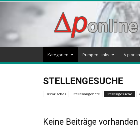
Delta
p
–
Pumpen
&
Systeme
Blog
Kategorien
Pumpen-Links
Δ p onli
STELLENGESUCHE
Historisches
Stellenangebote
Stellengesuche
Keine Beiträge vorhanden