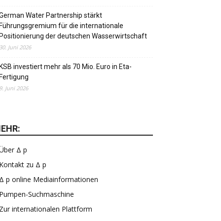
German Water Partnership stärkt
Führungsgremium für die internationale
Positionierung der deutschen Wasserwirtschaft
30. Juni 2026
KSB investiert mehr als 70 Mio. Euro in Eta-
Fertigung
9. Juni 2026
EHR:
Über Δ p
Kontakt zu Δ p
Δ p online Mediainformationen
Pumpen-Suchmaschine
Zur internationalen Plattform