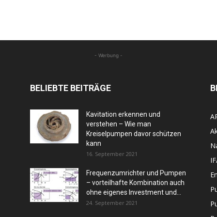
- Werbung -
BELIEBTE BEITRÄGE
B
Kavitation erkennen und
A
verstehen – Wie man
Ak
Kreiselpumpen davor schützen
kann
N
16. September 2021
I
Frequenzumrichter und Pumpen
En
– vorteilhafte Kombination auch
P
ohne eigenes Investment und...
24. September 2021
P