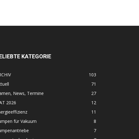
ELIEBTE KATEGORIE
RCHIV
103
tuell
71
amen, News, Termine
27
FAT 2026
12
ergieeffizienz
11
umpen für Vakuum
8
umpenantriebe
7