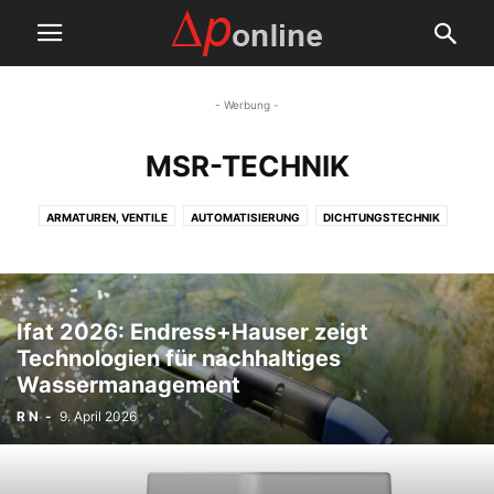
- Werbung -
MSR-TECHNIK
ARMATUREN, VENTILE
AUTOMATISIERUNG
DICHTUNGSTECHNIK
MSR-TECHNIK
Ifat 2026: Endress+Hauser zeigt
Technologien für nachhaltiges
Wassermanagement
R N
-
9. April 2026