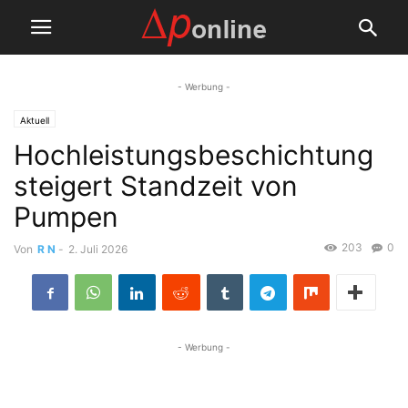
- Werbung -
Aktuell
Hochleistungsbeschichtung
steigert Standzeit von
Pumpen
203
0
Von
R N
-
2. Juli 2026
- Werbung -