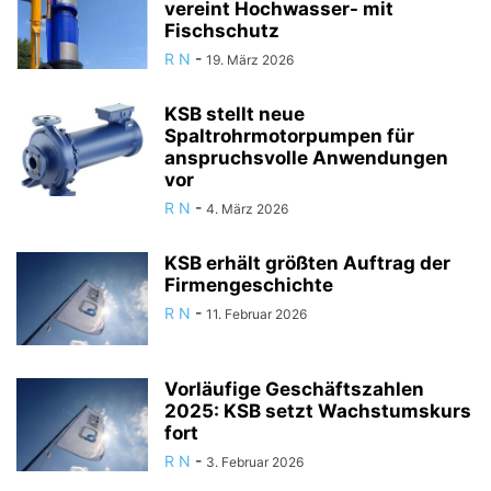
vereint Hochwasser- mit
Fischschutz
R N
-
19. März 2026
KSB stellt neue
Spaltrohrmotorpumpen für
anspruchsvolle Anwendungen
vor
R N
-
4. März 2026
KSB erhält größten Auftrag der
Firmengeschichte
R N
-
11. Februar 2026
Vorläufige Geschäftszahlen
2025: KSB setzt Wachstumskurs
fort
R N
-
3. Februar 2026