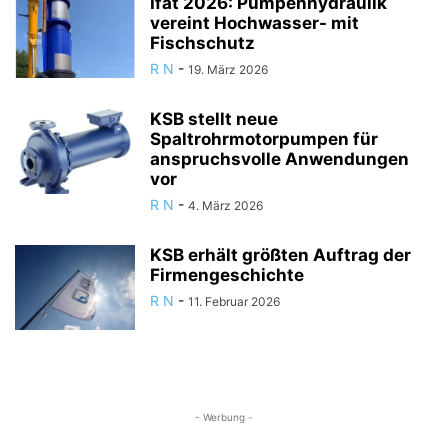
Ifat 2026: Pumpenhydraulik
vereint Hochwasser- mit
Fischschutz
R N
-
19. März 2026
KSB stellt neue
Spaltrohrmotorpumpen für
anspruchsvolle Anwendungen
vor
R N
-
4. März 2026
KSB erhält größten Auftrag der
Firmengeschichte
R N
-
11. Februar 2026
- Werbung -