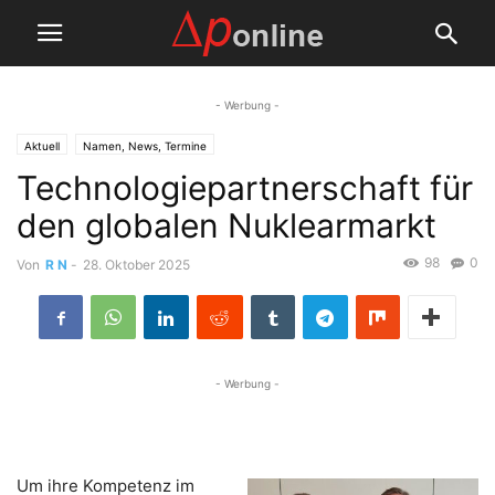
- Werbung -
Aktuell
Namen, News, Termine
Technologiepartnerschaft für
den globalen Nuklearmarkt
98
0
Von
R N
-
28. Oktober 2025
- Werbung -
Um ihre Kompetenz im