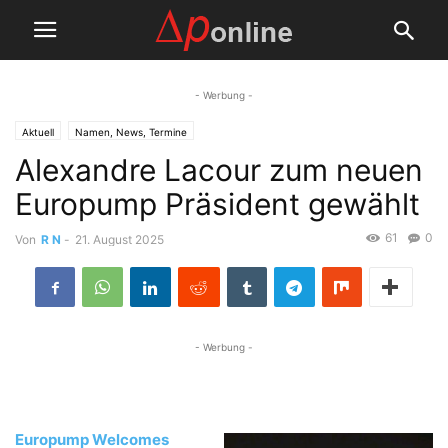
- Werbung -
Aktuell
Namen, News, Termine
Alexandre Lacour zum neuen
Europump Präsident gewählt
61
0
Von
R N
-
21. August 2025
- Werbung -
Europump Welcomes