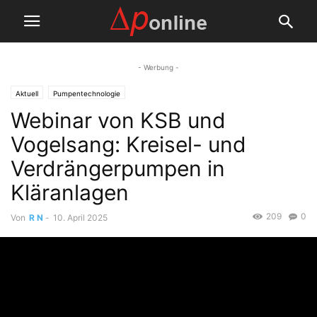
- Werbung -
Aktuell
Pumpentechnologie
Webinar von KSB und
Vogelsang: Kreisel- und
Verdrängerpumpen in
Kläranlagen
209
0
Von
R N
-
10. April 2025