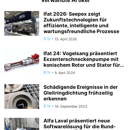
Verwandte Artikel
Ifat 2026: Seepex zeigt
Zukunftstechnologien für
effiziente, intelligente und
wartungsfreundliche Prozesse
R N
-
15. April 2026
Ifat 24: Vogelsang präsentiert
Exzenterschneckenpumpe mit
konischem Rotor und Stator für...
R N
-
9. April 2024
Schädigende Ereignisse in der
Gleitringdichtung frühzeitig
erkennen
R N
-
16. September 2023
Alfa Laval präsentiert neue
Softwarelösung für die Rund-