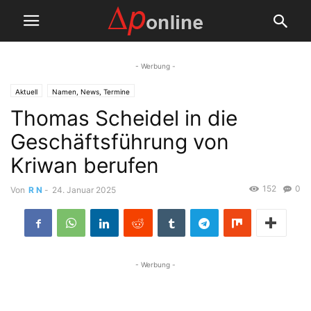
- Werbung -
Aktuell
Namen, News, Termine
Thomas Scheidel in die
Geschäftsführung von
Kriwan berufen
152
0
Von
R N
-
24. Januar 2025
- Werbung -