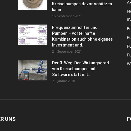
Ak
Kreiselpumpen davor schützen
kann
N
16. September 2021
I
Frequenzumrichter und
En
Pumpen – vorteilhafte
P
Kombination auch ohne eigenes
Investment und...
P
24. September 2021
P
Der 3. Weg: Den Wirkungsgrad
W
von Kreiselpumpen mit
Software statt mit...
21. Januar 2020
ER UNS
F