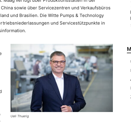
 Maag verfügt über Produktionsstätten in der
d China sowie über Servicezentren und Verkaufsbüros
ailand und Brasilien. Die Witte Pumps & Technology
rtriebsniederlassungen und Servicestützpunkte in
information.
M
e
d
e
Ueli Thuerig
r