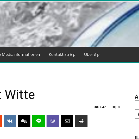
ne Mediainformationen
Kontakt zu Δ p
Über Δ p
 Witte
A
642
0
Ar
I