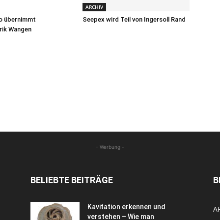
ARCHIV
o übernimmt
Seepex wird Teil von Ingersoll Rand
rik Wangen
- Werbung -
BELIEBTE BEITRÄGE
B
Kavitation erkennen und
A
verstehen – Wie man