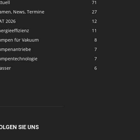
tuell
71
amen, News, Termine
27
FAT 2026
12
ergieeffizienz
11
umpen für Vakuum
8
umpenantriebe
7
umpentechnologie
7
asser
6
OLGEN SIE UNS