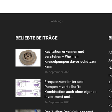
- Werbung -
BELIEBTE BEITRÄGE
B
Kavitation erkennen und
A
verstehen – Wie man
Ak
Kreiselpumpen davor schützen
kann
N
16. September 2021
I
Frequenzumrichter und
En
Pumpen – vorteilhafte
P
Kombination auch ohne eigenes
Investment und...
P
24. September 2021
P