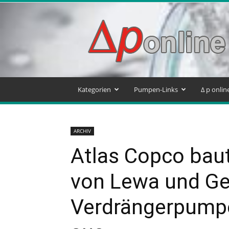
Delta
p
–
Pumpen
&
Systeme
Blog
Kategorien
Pumpen-Links
Δ p onli
ARCHIV
Atlas Copco bau
von Lewa und Ge
Verdrängerpump