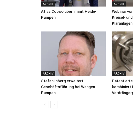
Aktuell
Aktuell
Atlas Copco übernimmt Heide-
Webinar vo
Pumpen
Kreisel- un
Kläranlagen
ARCHIV
ARCHIV
Stefan Isberg erweitert
Patentiert
Geschäftsführung bei Wangen
kombiniert 
Pumpen
Verdränge