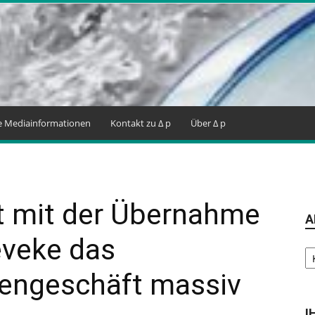
ne Mediainformationen
Kontakt zu Δ p
Über Δ p
t mit der Übernahme
A
veke das
Ar
engeschäft massiv
I