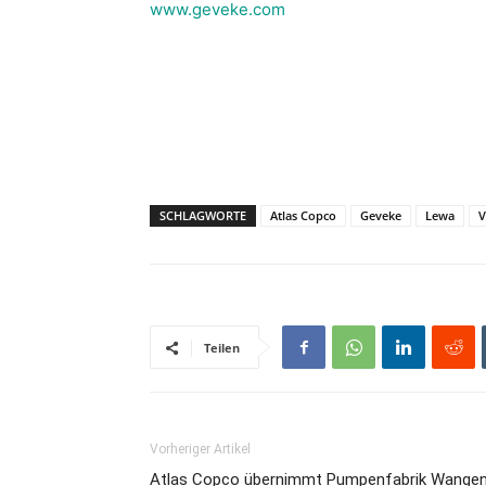
www.geveke.com
SCHLAGWORTE
Atlas Copco
Geveke
Lewa
V
Teilen
Vorheriger Artikel
Atlas Copco übernimmt Pumpenfabrik Wange