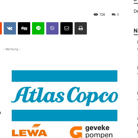
De
726
0
N
- Werbung -
a