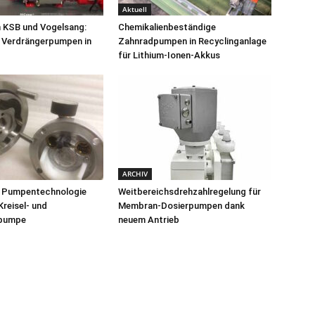
Aktuell
n KSB und Vogelsang:
Chemikalienbeständige
d Verdrängerpumpen in
Zahnradpumpen in Recyclinganlage
für Lithium-Ionen-Akkus
ARCHIV
e Pumpentechnologie
Weitbereichsdrehzahlregelung für
Kreisel- und
Membran-Dosierpumpen dank
rpumpe
neuem Antrieb