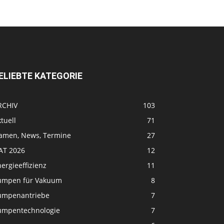
ELIEBTE KATEGORIE
RCHIV
103
tuell
71
amen, News, Termine
27
FAT 2026
12
ergieeffizienz
11
umpen für Vakuum
8
umpenantriebe
7
umpentechnologie
7