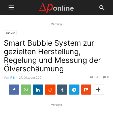
- Werbung -
ARCHIV
Smart Bubble System zur
gezielten Herstellung,
Regelung und Messung der
Ölverschäumung
643
0
Von
R N
-
27. Oktober 2021
- Werbung -