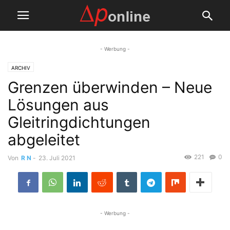
- Werbung -
ARCHIV
Grenzen überwinden – Neue
Lösungen aus
Gleitringdichtungen
abgeleitet
221
0
Von
R N
-
23. Juli 2021
- Werbung -