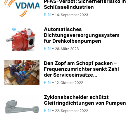
PFAS-Verbot: Sicherheitsrisiko in
Schlüsselindustrien
R N
-
14. September 2023
Automatisches
Dichtungsversorgungssystem
für Drehkolbenpumpen
R N
-
28. März 2023
Den Zopf am Schopf packen –
Frequenzumrichter senkt Zahl
der Serviceeinsätze...
R N
-
12. Oktober 2022
Zyklonabscheider schützt
Gleitringdichtungen von Pumpen
R N
-
22. September 2022