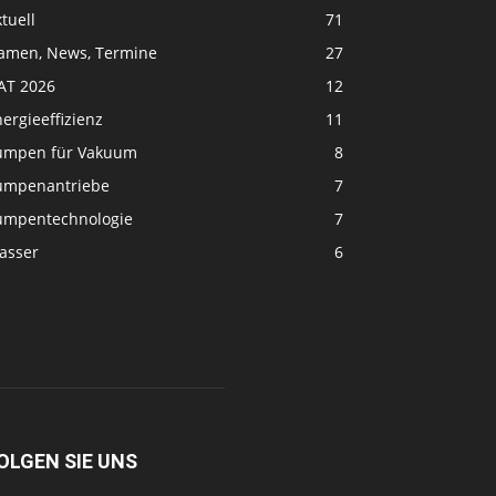
tuell
71
amen, News, Termine
27
FAT 2026
12
ergieeffizienz
11
umpen für Vakuum
8
umpenantriebe
7
umpentechnologie
7
asser
6
OLGEN SIE UNS