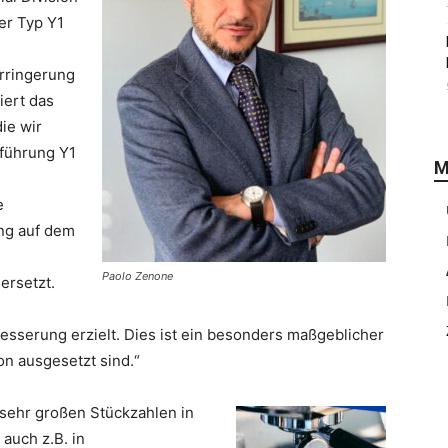
er Typ Y1
rringerung
iert das
die wir
sführung Y1
M
e
ng auf dem
Paolo Zenone
ersetzt.
besserung erzielt. Dies ist ein besonders maßgeblicher
on ausgesetzt sind.“
 sehr großen Stückzahlen in
auch z.B. in