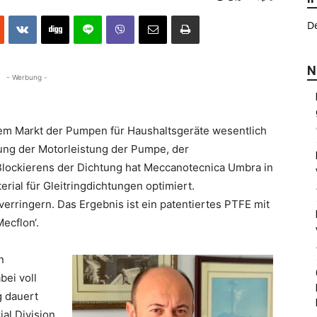
De
N
- Werbung -
 dem Markt der Pumpen für Haushaltsgeräte wesentlich
rung der Motorleistung der Pumpe, der
lockierens der Dichtung hat Meccanotecnica Umbra in
erial für Gleitringdichtungen optimiert.
erringern. Das Ergebnis ist ein patentiertes PTFE mit
ecflon‘.
n
bei voll
g dauert
rial Division