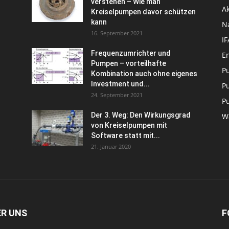
verstehen – Wie man
Ak
Kreiselpumpen davor schützen
kann
N
16. September 2021
I
Frequenzumrichter und
En
Pumpen – vorteilhafte
P
Kombination auch ohne eigenes
Investment und...
P
24. September 2021
P
Der 3. Weg: Den Wirkungsgrad
W
von Kreiselpumpen mit
Software statt mit...
21. Januar 2020
ER UNS
F