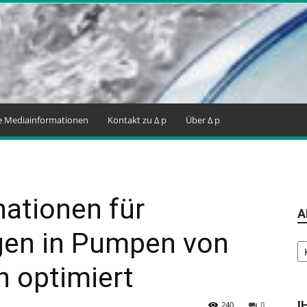
ne Mediainformationen
Kontakt zu Δ p
Über Δ p
ationen für
A
ngen in Pumpen von
Ar
n optimiert
I
240
0