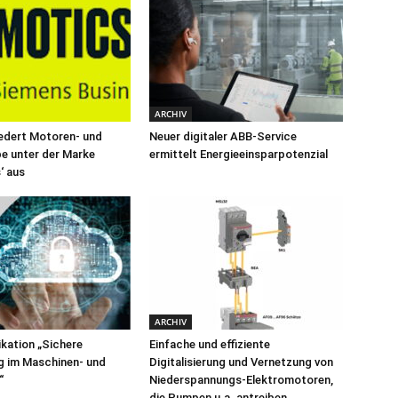
ARCHIV
edert Motoren- und
Neuer digitaler ABB-Service
e unter der Marke
ermittelt Energieeinsparpotenzial
‘ aus
ARCHIV
kation „Sichere
Einfache und effiziente
g im Maschinen- und
Digitalisierung und Vernetzung von
“
Niederspannungs-Elektromotoren,
die Pumpen u.a. antreiben