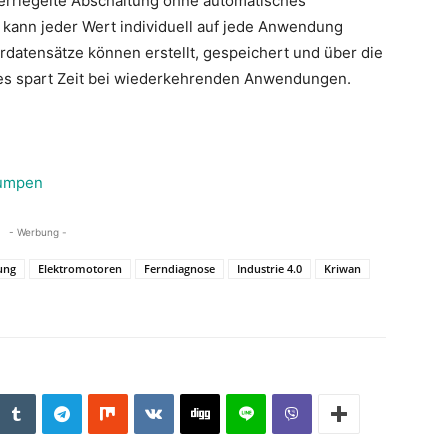
erriegelte Abschaltung ohne automatisches
 kann jeder Wert individuell auf jede Anwendung
datensätze können erstellt, gespeichert und über die
es spart Zeit bei wiederkehrenden Anwendungen.
pumpen
- Werbung -
rung
Elektromotoren
Ferndiagnose
Industrie 4.0
Kriwan