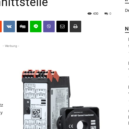
ittstelle
De
430
0
N
- Werbung -
tz
y