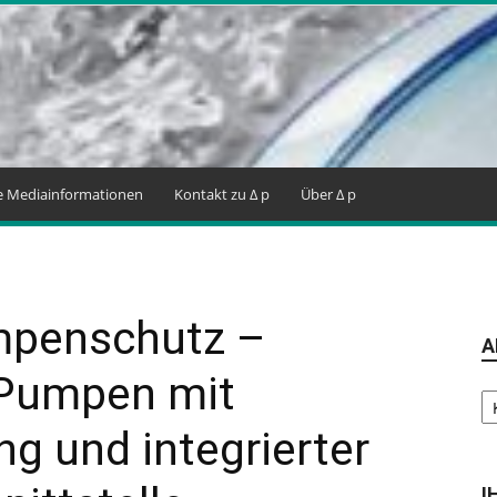
ne Mediainformationen
Kontakt zu Δ p
Über Δ p
mpenschutz –
A
 Pumpen mit
Ar
g und integrierter
I